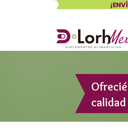
¡ENV
Ofrecié
calida