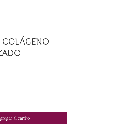
& COLÁGENO
ZADO
io
gregar al carrito