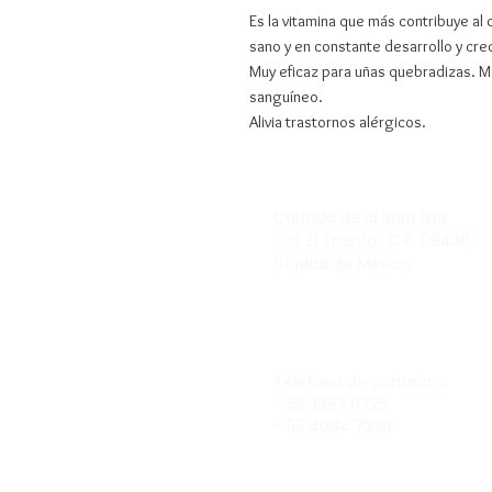
Es la vitamina que más contribuye al 
sano y en constante desarrollo y cre
Muy eficaz para uñas quebradizas. Man
sanguíneo.
Alivia trastornos alérgicos.
Calzada de la Viga 1216
Col. El Triunfo, C.P. 09430,
Ciudad de México
Teléfono de contacto
:
- 55 3397 0725
- 55 4094 7328