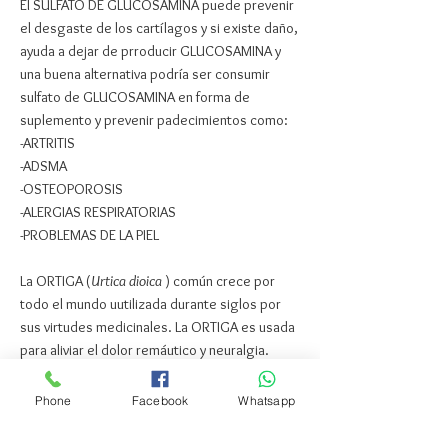
El SULFATO DE GLUCOSAMINA puede prevenir
el desgaste de los cartílagos y si existe daño,
ayuda a dejar de prroducir GLUCOSAMINA y
una buena alternativa podría ser consumir
sulfato de GLUCOSAMINA en forma de
suplemento y prevenir padecimientos como:
-ARTRITIS
-ADSMA
-OSTEOPOROSIS
-ALERGIAS RESPIRATORIAS
-PROBLEMAS DE LA PIEL
La ORTIGA (
Urtica dioica
) común crece por
todo el mundo uutilizada durante siglos por
sus virtudes medicinales. La ORTIGA es usada
para aliviar el dolor remáutico y neuralgia.
Aporta Hierro que ayuda en casos de artrosis.
Phone
Facebook
Whatsapp